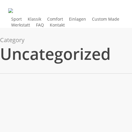
Skip
to
main
Sport
Klassik
Comfort
Einlagen
Custom Made
Werkstatt
FAQ
Kontakt
Mein Termin
content
Category
Uncategorized
Hello
Uncategorized
world!
Hello world!