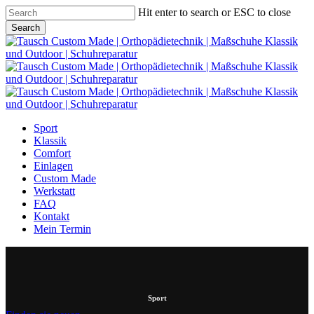
Skip
Hit enter to search or ESC to close
to
Search
main
Close
content
Search
Menu
Sport
Klassik
Comfort
Einlagen
Custom Made
Werkstatt
FAQ
Kontakt
Mein Termin
Sport