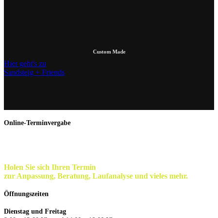
Custom Made
Hier geht's zu
Sandsteig + Friends
Online-Terminvergabe
Mein Termin
Holen Sie sich Ihren Termin
zur Anpassung, Beratung, Laufanalyse und vieles mehr.
Öffnungszeiten
Dienstag und Freitag